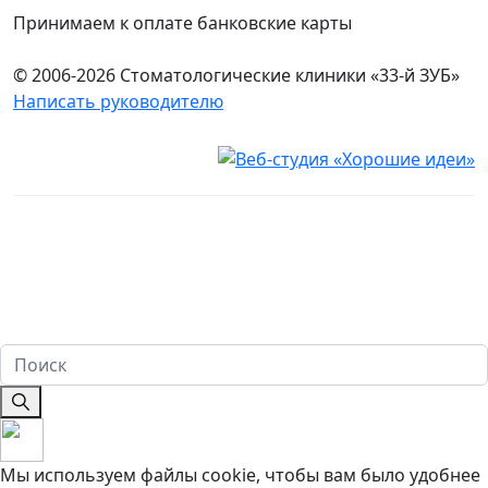
Принимаем к оплате банковские карты
© 2006-2026 Стоматологические клиники «33-й ЗУБ»
Написать руководителю
Юридическая информация
Настоящий сайт носит исключительно информационный
характер и ни при каких условиях не является публичной
офертой, определяемой положениями ч. 2 ст. 437
Гражданского кодекса Российской Федерации. Имеются
противопоказания. Перед оказанием услуг необходима
консультация специалиста. 18+
Мы используем файлы cookie, чтобы вам было удобнее