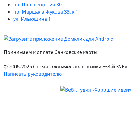
пр. Просвещения 30
пр. Маршала Жукова 33, к.1
ул. Ильюшина 1
Принимаем к оплате банковские карты
© 2006-2026 Стоматологические клиники «33-й ЗУБ»
Написать руководителю
Юридическая информация
Настоящий сайт носит исключительно информационный
характер и ни при каких условиях не является публичной
офертой, определяемой положениями ч. 2 ст. 437
Гражданского кодекса Российской Федерации. Имеются
противопоказания. Перед оказанием услуг необходима