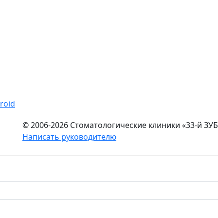
© 2006-2026 Стоматологические клиники «33-й ЗУБ
Написать руководителю
ационный характер и ни при каких условиях не является п
ой Федерации. Имеются противопоказания. Перед оказанием усл