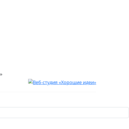
»
Юридическая информация
убличной офертой, определяемой положениями
уг необходима консультация специалиста. 18+