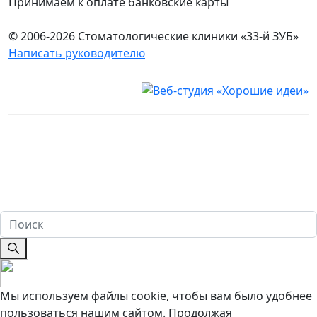
Принимаем к оплате банковские карты
© 2006-2026 Стоматологические клиники «33-й ЗУБ»
Написать руководителю
Юридическая информация
Настоящий сайт носит исключительно информационный
характер и ни при каких условиях не является публичной
офертой, определяемой положениями ч. 2 ст. 437
Гражданского кодекса Российской Федерации. Имеются
противопоказания. Перед оказанием услуг необходима
консультация специалиста. 18+
Мы используем файлы cookie, чтобы вам было удобнее
пользоваться нашим сайтом. Продолжая