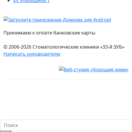
ул. Ильюшина 1
Принимаем к оплате банковские карты
© 2006-2026 Стоматологические клиники «33-й ЗУБ»
Написать руководителю
Юридическая информация
Настоящий сайт носит исключительно информационный
характер и ни при каких условиях не является публичной
офертой, определяемой положениями ч. 2 ст. 437
Гражданского кодекса Российской Федерации. Имеются
противопоказания. Перед оказанием услуг необходима
консультация специалиста. 18+