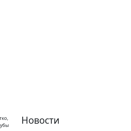
Новости
тко,
зубы