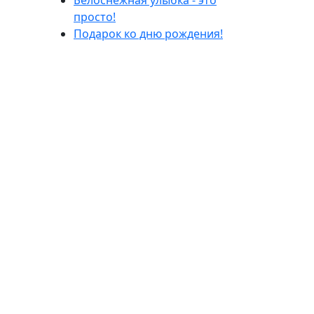
Белоснежная улыбка - это
просто!
Подарок ко дню рождения!