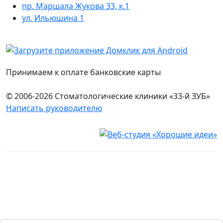
пр. Маршала Жукова 33, к.1
ул. Ильюшина 1
Принимаем к оплате банковские карты
© 2006-2026 Стоматологические клиники «33-й ЗУБ»
Написать руководителю
Юридическая информация
Настоящий сайт носит исключительно информационный
характер и ни при каких условиях не является публичной
офертой, определяемой положениями ч. 2 ст. 437
Гражданского кодекса Российской Федерации. Имеются
противопоказания. Перед оказанием услуг необходима
консультация специалиста. 18+