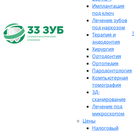
Имплантация
под ключ
Лечение зубов
под наркозом
Терапия и
эндодонтия
Хирургия
Ортодонтия
Ортопедия
Пародонтология
Компьютерная
томография
3Д-
сканирование
Лечение под
микроскопом
Цены
Налоговый