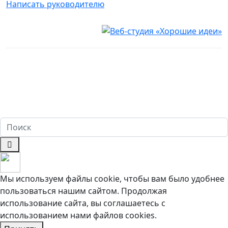
Написать руководителю
Юридическая информация
Настоящий сайт носит исключительно информационный
характер и ни при каких условиях не является публичной
офертой, определяемой положениями ч. 2 ст. 437
Гражданского кодекса Российской Федерации. Имеются
противопоказания. Перед оказанием услуг необходима
консультация специалиста. 18+
Мы используем файлы cookie, чтобы вам было удобнее
пользоваться нашим сайтом. Продолжая
использование сайта, вы соглашаетесь c
использованием нами файлов cookies.