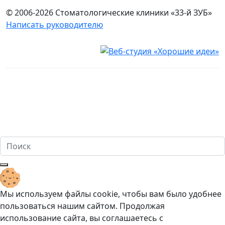
© 2006-2026 Стоматологические клиники «33-й ЗУБ»
Написать руководителю
Юридическая информация
Настоящий сайт носит исключительно информационный
характер и ни при каких условиях не является публичной
офертой, определяемой положениями ч. 2 ст. 437
Гражданского кодекса Российской Федерации. Имеются
противопоказания. Перед оказанием услуг необходима
консультация специалиста. 18+
Мы используем файлы cookie, чтобы вам было удобнее
пользоваться нашим сайтом. Продолжая
использование сайта, вы соглашаетесь c