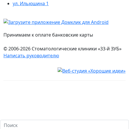
ул. Ильюшина 1
Принимаем к оплате банковские карты
© 2006-2026 Стоматологические клиники «33-й ЗУБ»
Написать руководителю
Юридическая информация
Настоящий сайт носит исключительно информационный
характер и ни при каких условиях не является публичной
офертой, определяемой положениями ч. 2 ст. 437
Гражданского кодекса Российской Федерации. Имеются
противопоказания. Перед оказанием услуг необходима
консультация специалиста. 18+