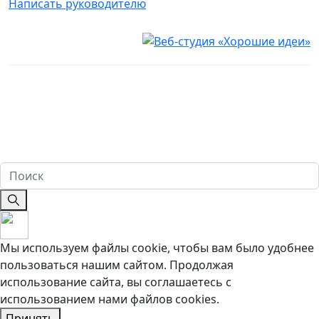
Написать руководителю
Юридическая информация
Настоящий сайт носит исключительно информационный
характер и ни при каких условиях не является публичной
офертой, определяемой положениями ч. 2 ст. 437
Гражданского кодекса Российской Федерации. Имеются
противопоказания. Перед оказанием услуг необходима
консультация специалиста. 18+
Мы используем файлы cookie, чтобы вам было удобнее
пользоваться нашим сайтом. Продолжая
использование сайта, вы соглашаетесь c
использованием нами файлов cookies.
Принять