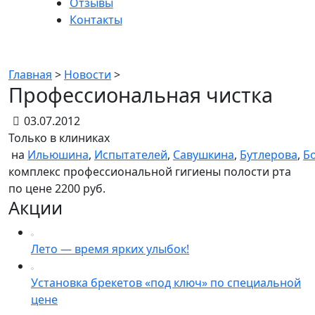
Отзывы
Контакты
Новости
Главная
>
Новости
>
Профессиональная чиcтка
03.07.2012
Только в клиниках
на
Ильюшина
,
Испытателей
,
Савушкина
,
Бутлерова
,
Б
комплекс профессиональной гигиены полости рта
по цене 2200 руб.
Акции
Лето — время ярких улыбок!
Установка брекетов «под ключ» по специальной
цене