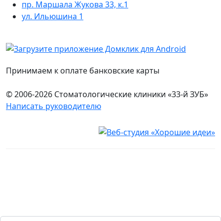
пр. Маршала Жукова 33, к.1
ул. Ильюшина 1
Принимаем к оплате банковские карты
© 2006-2026 Стоматологические клиники «33-й ЗУБ»
Написать руководителю
Юридическая информация
Настоящий сайт носит исключительно информационный
характер и ни при каких условиях не является публичной
офертой, определяемой положениями ч. 2 ст. 437
Гражданского кодекса Российской Федерации. Имеются
противопоказания. Перед оказанием услуг необходима
консультация специалиста. 18+