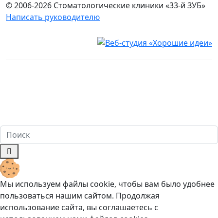
© 2006-2026 Стоматологические клиники «33-й ЗУБ»
Написать руководителю
Юридическая информация
Настоящий сайт носит исключительно информационный
характер и ни при каких условиях не является публичной
офертой, определяемой положениями ч. 2 ст. 437
Гражданского кодекса Российской Федерации. Имеются
противопоказания. Перед оказанием услуг необходима
консультация специалиста. 18+
Мы используем файлы cookie, чтобы вам было удобнее
пользоваться нашим сайтом. Продолжая
использование сайта, вы соглашаетесь c