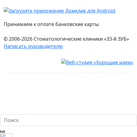
Принимаем к оплате банковские карты
© 2006-2026 Стоматологические клиники «33-й ЗУБ»
Написать руководителю
Юридическая информация
Настоящий сайт носит исключительно информационный
характер и ни при каких условиях не является публичной
офертой, определяемой положениями ч. 2 ст. 437
Гражданского кодекса Российской Федерации. Имеются
противопоказания. Перед оказанием услуг необходима
консультация специалиста. 18+