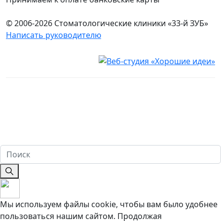
© 2006-2026 Стоматологические клиники «33-й ЗУБ»
Написать руководителю
Юридическая информация
Настоящий сайт носит исключительно информационный
характер и ни при каких условиях не является публичной
офертой, определяемой положениями ч. 2 ст. 437
Гражданского кодекса Российской Федерации. Имеются
противопоказания. Перед оказанием услуг необходима
консультация специалиста. 18+
Мы используем файлы cookie, чтобы вам было удобнее
пользоваться нашим сайтом. Продолжая