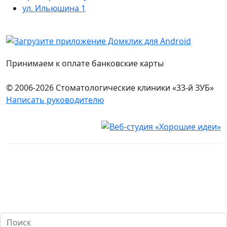
ул. Ильюшина 1
Принимаем к оплате банковские карты
© 2006-2026 Стоматологические клиники «33-й ЗУБ»
Написать руководителю
Юридическая информация
Настоящий сайт носит исключительно информационный
характер и ни при каких условиях не является публичной
офертой, определяемой положениями ч. 2 ст. 437
Гражданского кодекса Российской Федерации. Имеются
противопоказания. Перед оказанием услуг необходима
консультация специалиста. 18+