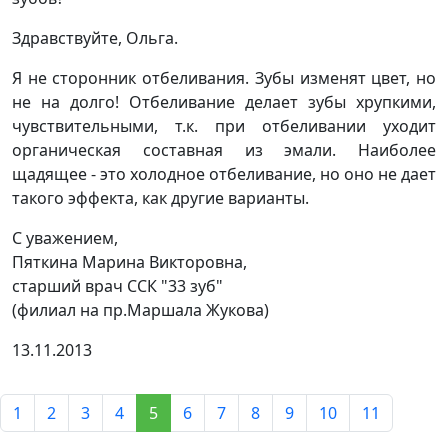
Здравствуйте, Ольга.
Я не сторонник отбеливания. Зубы изменят цвет, но
не на долго! Отбеливание делает зубы хрупкими,
чувствительными, т.к. при отбеливании уходит
органическая составная из эмали. Наиболее
щадящее - это холодное отбеливание, но оно не дает
такого эффекта, как другие варианты.
С уважением,
Пяткина Марина Викторовна,
старший врач ССК "33 зуб"
(филиал на пр.Маршала Жукова)
13.11.2013
1
2
3
4
5
6
7
8
9
10
11