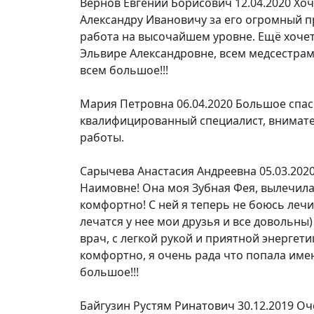
Вернов Евгений Борисович
12.04.2020
Хоч
Александру Ивановичу за его огромный 
работа на высочайшем уровне. Ещё хоче
Эльвире Александровне, всем медсестрам
всем большое!!!
Мария Петровна
06.04.2020
Большое спас
квалифицированный специалист, внимате
работы.
Сарычева Анастасия Андреевна
05.03.202
Наимовне! Она моя Зубная Фея, вылечила 
комфортно! С ней я теперь не боюсь лечи
лечатся у нее мои друзья и все довольн
врач, с легкой рукой и приятной энергет
комфортно, я очень рада что попала име
большое!!!
Байгузин Рустям Ринатович
30.12.2019
Оч