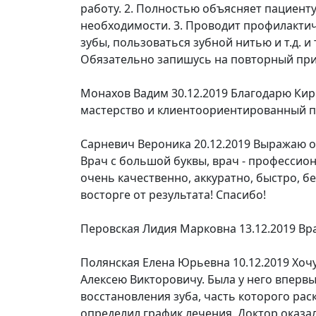
работу. 2. Полностью объясняет пациент
необходимости. 3. Проводит профилактич
зубы, пользоваться зубной нитью и т.д. и 
Обязательно запишусь на повторный при
Монахов Вадим
30.12.2019
Благодарю Кир
мастерство и клиентоориентированный п
Сарневич Вероника
20.12.2019
Выражаю о
Врач с большой буквы, врач - профессион
очень качественно, аккуратно, быстро, б
восторге от результата! Спасибо!
Перовская Лидия Марковна
13.12.2019
Вр
Полянская Елена Юрьевна
10.12.2019
Хоч
Алексею Викторовичу. Была у него вперв
восстановления зуба, часть которого рас
определил график лечения. Доктор оказа