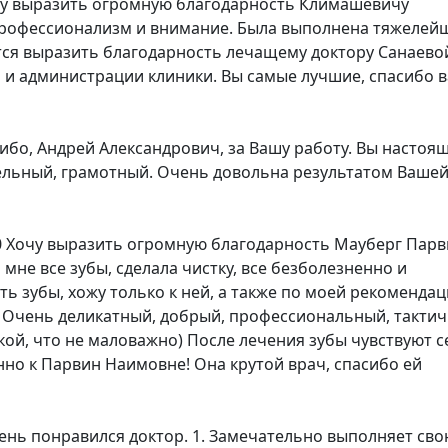
у выразить огромную благодарность Климашевичу
профессионализм и внимание. Была выполнена тяжелей
тся выразить благодарность лечащему доктору Санаево
 и администрации клиники. Вы самые лучшие, спасибо 
ибо, Андрей Александрович, за Вашу работу. Вы настоя
льный, грамотный. Очень довольна результатом Ваше
0
Хочу выразить огромную благодарность Мауберг Парв
мне все зубы, сделала чистку, все безболезненно и
ть зубы, хожу только к ней, а также по моей рекоменда
ы) Очень деликатный, добрый, профессиональный, такти
икой, что не маловажно) После лечения зубы чувствуют с
нно к Парвин Наимовне! Она крутой врач, спасибо ей
ень понравился доктор. 1. Замечательно выполняет св