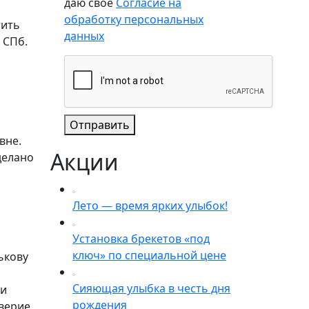
даю свое
Согласие на
обработку персональных
тить
данных
 СПб.
Отправить
вне.
Акции
делано
Лето — время ярких улыбок!
Установка брекетов «под
ключ» по специальной цене
ькову
Сияющая улыбка в честь дня
 и
рождения
верие.