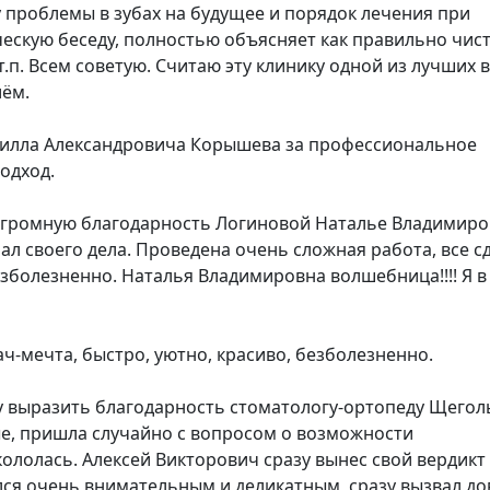
у проблемы в зубах на будущее и порядок лечения при
ескую беседу, полностью объясняет как правильно чис
т.п. Всем советую. Считаю эту клинику одной из лучших в
ём.
илла Александровича Корышева за профессиональное
одход.
громную благодарность Логиновой Наталье Владимиро
ал своего дела. Проведена очень сложная работа, все с
езболезненно. Наталья Владимировна волшебница!!!! Я в
ач-мечта, быстро, уютно, красиво, безболезненно.
у выразить благодарность стоматологу-ортопеду Щегол
ые, пришла случайно с вопросом о возможности
кололась. Алексей Викторович сразу вынес свой вердикт
лся очень внимательным и деликатным, сразу вызвал до