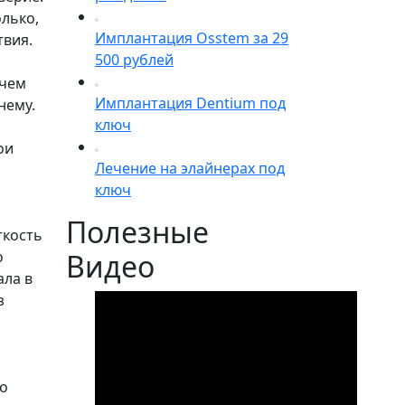
олько,
Имплантация Osstem за 29
твия.
500 рублей
ачем
Имплантация Dentium под
нему.
ключ
ои
Лечение на элайнерах под
ключ
Полезные
ткость
о
Видео
ала в
з
го