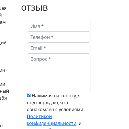
отзыв
шая
й
вам
щий
й
ин
ции
чный
Нажимая на кнопку, я
ебя
подтверждаю, что
ознакомлен с условиями
Политикой
конфиденциальности
, и
ою