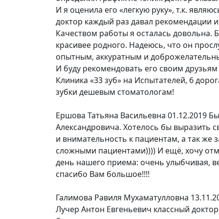
И я оценила его «легкую руку», т.к. явл
доктор каждый раз давал рекомендации и
Качеством работы я осталась довольна.
красивее родного. Надеюсь, что он просл
опытным, аккуратным и доброжелательны
И буду рекомендовать его своим друзьям
Клиника «33 зуб» на Испытателей, 6 доро
зубки дешевым стоматологам!
Ершова Татьяна Васильевна
01.12.2019
Бы
Александровича. Хотелось бы выразить с
и внимательность к пациентам, а так же 
сложными пациентами)))) И ещё, хочу от
день нашего приема: очень улыбчивая, в
спасибо Вам большое!!!!
Галимова Равиля Мухаматулловна
13.11.2
Лучер Антон Евгеньевич классный доктор.