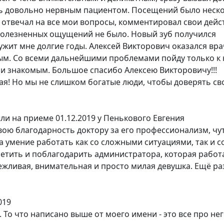
яюсь довольно нервным пациентом. Посещений было неск
 отвечал на все мои вопросы, комментировал свои дейс
 Болезненных ощущений не было. Новый зуб получился
ужит мне долгие годы. Алексей Викторович оказался вр
м. Со всеми дальнейшими проблемами пойду только к 
 и знакомым. Большое спасибо Алексею Викторовичу!!!
гая! Но мы не слишком богатые люди, чтобы доверять св
ли на приеме 01.12.2019 у Пенькового Евгения
вою благодарность доктору за его профессионализм, чу
за умение работать как со сложными ситуациями, так и с
метить и поблагодарить администратора, которая работ
ежливая, внимательная и просто милая девушка. Ещё ра
019
 То что написано выше от моего имени - это все про не