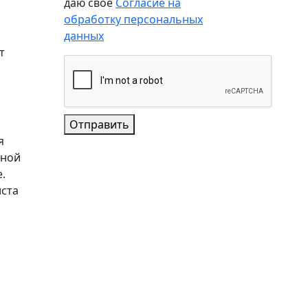
даю свое
Согласие на
обработку персональных
данных
т
Отправить
я
иной
.
иста