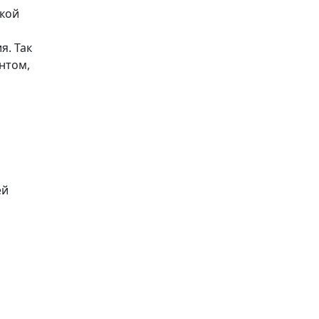
ской
и
я. Так
нтом,
ей