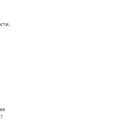
я
сти.
няя
с?