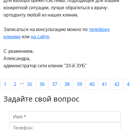
Для выбора брекет-системы, подходящей для Вашей
конкретной ситуации, лучше обратиться к врачу-
ортодонту любой из наших клиник.
Записаться на консультацию можно по
телефону
клиники
или
на сайте
.
С уважением,
Александра,
администратор сети клиник "33-й ЗУБ"
...
1
2
35
36
37
38
39
40
41
42
4
Задайте свой вопрос