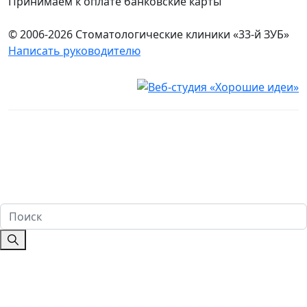
Принимаем к оплате банковские карты
© 2006-2026 Стоматологические клиники «33-й ЗУБ»
Написать руководителю
Юридическая информация
Настоящий сайт носит исключительно информационный
характер и ни при каких условиях не является публичной
офертой, определяемой положениями ч. 2 ст. 437
Гражданского кодекса Российской Федерации. Имеются
противопоказания. Перед оказанием услуг необходима
консультация специалиста. 18+