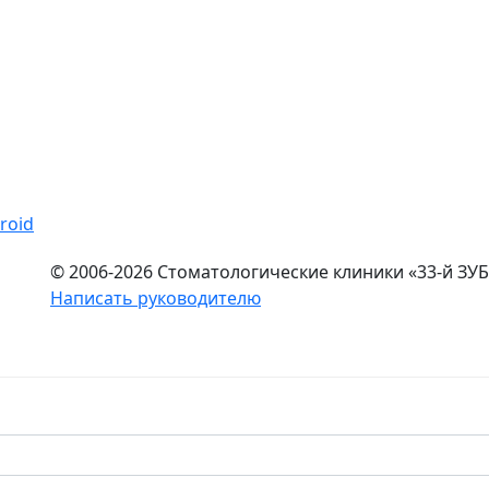
© 2006-2026 Стоматологические клиники «33-й ЗУБ
Написать руководителю
ационный характер и ни при каких условиях не является п
ой Федерации. Имеются противопоказания. Перед оказанием усл