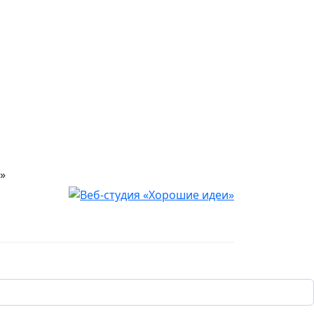
»
Юридическая информация
убличной офертой, определяемой положениями
уг необходима консультация специалиста. 18+