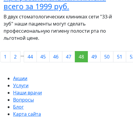
всего за 1999 руб.
В двух стоматологических клиниках сети "33-й
зуб" наши пациенты могут сделать
профессиональную гигиену полости рта по
льготной цене.
...
1
2
44
45
46
47
48
49
50
51
5
Акции
Услуги
Наши врачи
Вопросы
Блог
Карта сайта