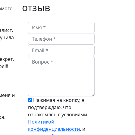
отзыв
амого
лист,
лучила
екрет,
е!!!
ё
меня и
Нажимая на кнопку, я
подтверждаю, что
ознакомлен с условиями
ря.
Политикой
конфиденциальности
, и