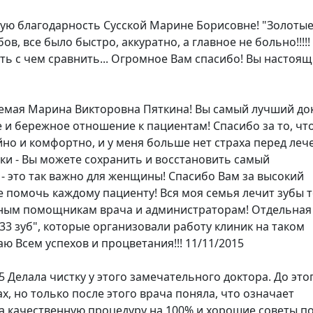
ю благодарность Сусской Марине Борисовне! "Золотые
ов, все было быстро, аккуратно, а главное не больно!!!!!
есть с чем сравнить... Огромное Вам спасибо! Вы настоя
емая Марина Викторовна Пяткина! Вы самый лучший до
е и бережное отношение к пациентам! Спасибо за то, чт
йно и комфортно, и у меня больше нет страха перед леч
руки - Вы можете сохранить и восстановить самый
 - это так важно для женщины! Спасибо Вам за высокий
 помочь каждому пациенту! Вся моя семья лечит зубы 
ьным помощникам врача и администраторам! Отдельная
33 зуб", которые организовали работу клиник на таком
 Всем успехов и процветания!!! 11/11/2015
15
Делала чистку у этого замечательного доктора. До это
х, но только после этого врача поняла, что означает
качественную процедуру на 100% и хорошие советы п