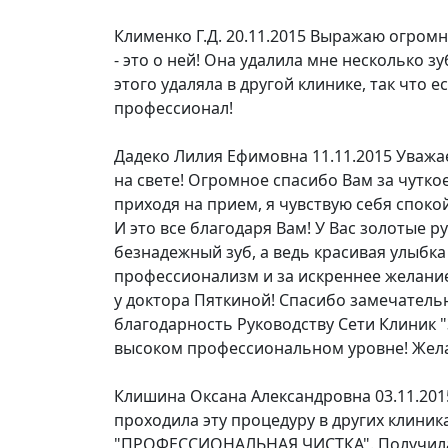
Клименко Г.Д.
20.11.2015
Выражаю огромну
- это о ней! Она удалила мне несколько зуб
этого удаляла в другой клинике, так что 
профессионал!
Дадеко Лилия Ефимовна
11.11.2015
Уважа
на свете! Огромное спасибо Вам за чутко
приходя на прием, я чувствую себя споко
И это все благодаря Вам! У Вас золотые 
безнадежный зуб, а ведь красивая улыбка
профессионализм и за искреннее желание
у доктора Пяткиной! Спасибо замечател
благодарность Руководству Сети Клиник "
высоком профессиональном уровне! Желаю
Клишина Оксана Александровна
03.11.20
проходила эту процедуру в других клиника
"ПРОФЕССИОНАЛЬНАЯ ЧИСТКА". Получила 