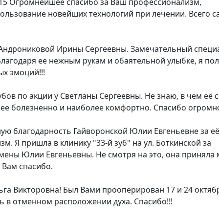
015
Огромнейшее спасибо за Ваш профессионализм,
ользование новейших технологий при лечении. Всего с
 Андрониковой Ирины Сергеевны. Замечательный специа
Благодаря ее нежным рукам и обаятельной улыбке, я по
х эмоций!!!
бов по акции у Светланы Сергеевны. Не знаю, в чем её с
нее болезненно и наиболее комфортно. Спасибо огромно
ю благодарность Гайворонской Юлии Евгеньевне за е
. Я пришла в клинику "33-й зуб" на ул. Боткинской за
мены Юлии Евгеньевны. Не смотря на это, она приняла 
 Вам спасибо.
га Викторовна! Был Вами прооперирован 17 и 24 октяб
ь в отменном расположении духа. Спасибо!!!