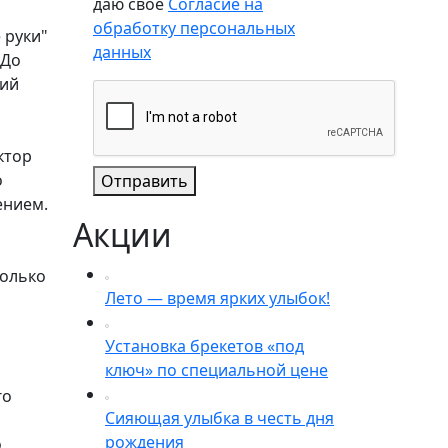
даю свое
Согласие на
обработку персональных
 руки"
данных
 До
щий
ктор
о
Отправить
ением.
Акции
только
Лето — время ярких улыбок!
Установка брекетов «под
ключ» по специальной цене
го
Сияющая улыбка в честь дня
рождения
о