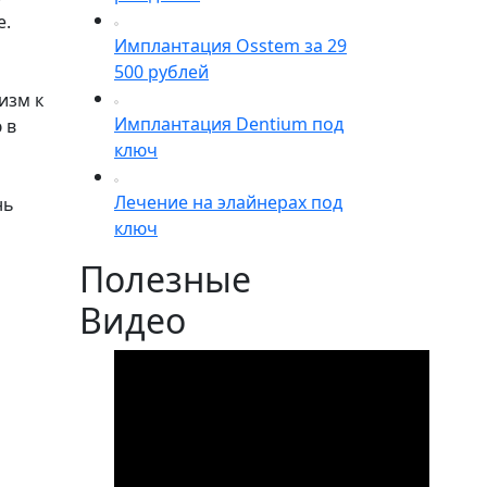
е.
Имплантация Osstem за 29
500 рублей
изм к
Имплантация Dentium под
 в
ключ
Лечение на элайнерах под
нь
ключ
Полезные
Видео