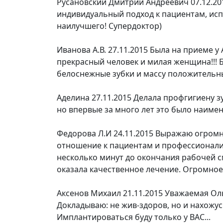
Русановский Дмитрий Андреевич
07.12.2
индивидуальный подход к пациентам, исп
наилучшего! Супердоктор)
Иванова А.В.
27.11.2015
Была на приеме у
прекрасный человек и милая женщина!!! 
белоснежные зубки и массу положительны
Аделина
27.11.2015
Делала профгигиену зу
но впервые за много лет это было наиме
Федорова Л.И
24.11.2015
Выражаю огромну
отношение к пациентам и профессионализм
несколько минут до окончания рабочей с
оказала качественное лечение. Огромное
Аксенов Михаил
21.11.2015
Уважаемая Оль
Докладываю: не жив-здоров, но и нахожус
Имплантироваться буду только у ВАС...