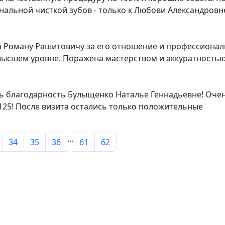
нальной чисткой зубов - только к Любови Александровн
 Роману Рашитовичу за его отношение и профессионал
 высшем уровне. Поражена мастерством и аккуратностью
ь благодарность Булыщенко Наталье Геннадьевне! Оче
125! После визита остались только положительные
...
34
35
36
61
62