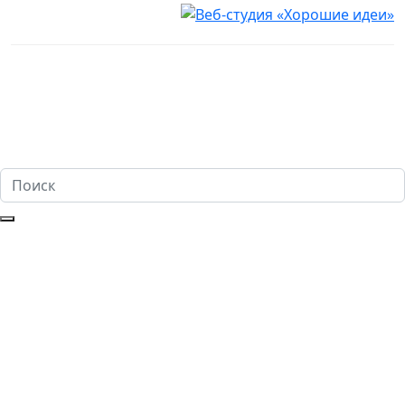
Настоящий сайт носит исключительно информационный
характер и ни при каких условиях не является публичной
офертой, определяемой положениями ч. 2 ст. 437
Гражданского кодекса Российской Федерации. Имеются
противопоказания. Перед оказанием услуг необходима
консультация специалиста. 18+