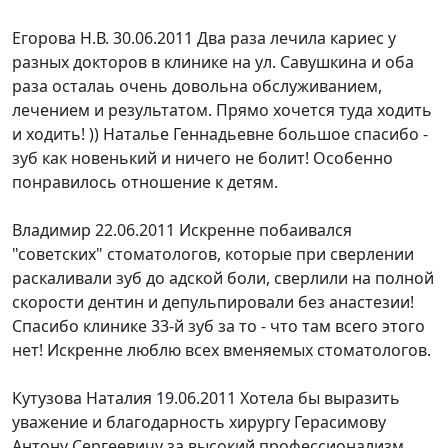
Егорова Н.В.
30.06.2011
Два раза лечила кариес у
разных докторов в клинике на ул. Савушкина и оба
раза осталаь очень довольна обслуживанием,
лечением и результатом. Прямо хочется туда ходить
и ходить! )) Наталье Геннадьевне большое спасибо -
зуб как новенький и ничего не болит! Особенно
понравилось отношение к детям.
Владимир
22.06.2011
Искренне побаивался
"советских" стоматологов, которые при сверлении
раскаливали зуб до адской боли, сверлили на полной
скорости дентин и депульпировали без анастезии!
Спасибо клинике 33-й зуб за то - что там всего этого
нет! Искренне люблю всех вменяемых стоматологов.
Кутузова Наталия
19.06.2011
Хотела бы выразить
уважение и благодарность хирургу Герасимову
Антону Сергеевичу за высокий профессионализм,